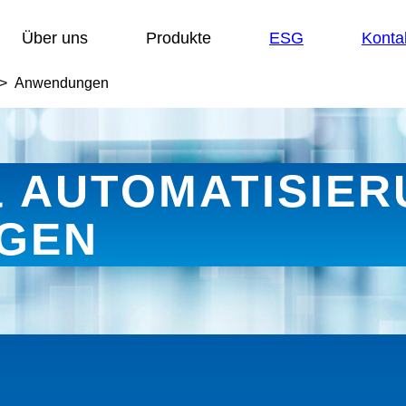
Untermenü anzeigen für:
Untermenü anzeigen für:
Über uns
Produkte
ESG
Konta
Anwendungen
& AUTOMATISIE
GEN