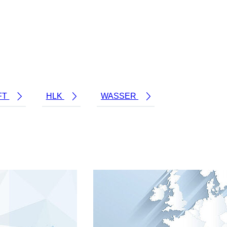
FT
HLK
WASSER