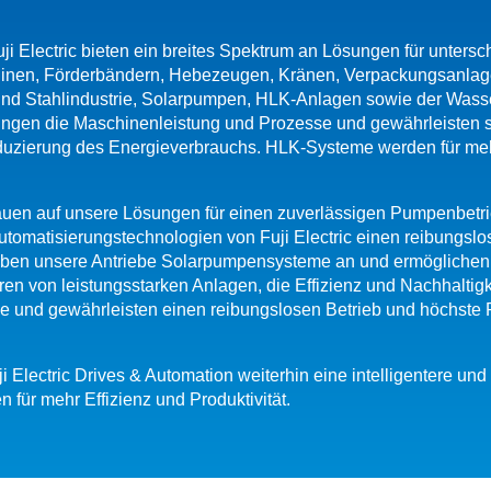
ji Electric bieten ein breites Spektrum an Lösungen für unters
hinen, Förderbändern, Hebezeugen, Kränen, Verpackungsanlage
- und Stahlindustrie, Solarpumpen, HLK-Anlagen sowie der Wass
sungen die Maschinenleistung und Prozesse und gewährleisten 
Reduzierung des Energieverbrauchs. HLK-Systeme werden für me
uen auf unsere Lösungen für einen zuverlässigen Pumpenbetri
tomatisierungstechnologien von Fuji Electric einen reibungslos
eiben unsere Antriebe Solarpumpensysteme an und ermögliche
eren von leistungsstarken Anlagen, die Effizienz und Nachhaltigk
e und gewährleisten einen reibungslosen Betrieb und höchste P
 Electric Drives & Automation weiterhin eine intelligentere und 
ür mehr Effizienz und Produktivität.