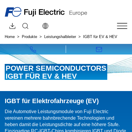
Downloads nach Kategorie durchsuchen
Seitensuche öffnen
Wählen Sie Ihre Sprache:
Sei
Home
Produkte
Leistungshalbleiter
IGBT für EV & HEV
Rufen Sie uns an!
Schreiben 
POWER SEMICONDUCTORS
IGBT FÜR EV & HEV
IGBT für Elektrofahrzeuge (EV)
Die Automotive Leistungsmodule von Fuji Electric
vereinen mehrere bahnbrechende Technologien und
heben damit die Leistungsdichte auf eine höhere Stufe.
Einzigartige RC-IGBT-Chips kombinieren IGBT und Diode